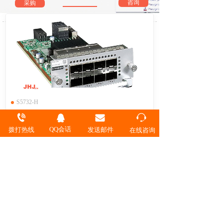
咨询
采购
S5732-H
S7X08000 灵活插卡 8端口10GE SFP+或2端口25GE SFP28接口板(仅1/2口支持25GE)
QQ会话
拨打热线
发送邮件
灵活插卡 S7X08000 02312URW-8端口10GE
在线咨询
SFP+或2端口25GE SFP28接口板(仅1/2口支
持25GE)
￥
S7Q02001 灵活插卡 02313UBW-2端口40GE