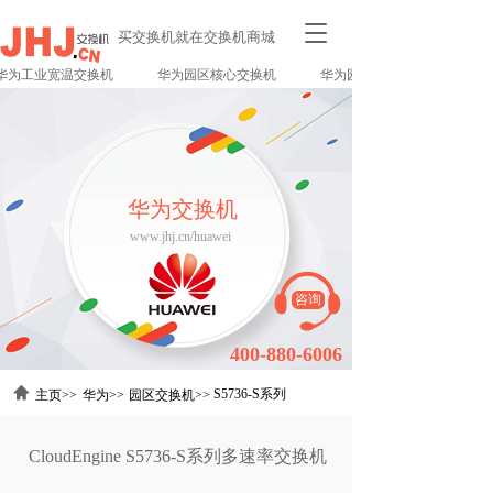
T
买交换机就在交换机商城
o
g
为工业宽温交换机
华为园区核心交换机
华为园区接入交换机
g
l
e
n
a
华为交换机
v
i
www.jhj.cn/huawei
g
a
t
咨询
i
o
400-880-6006
n
S5736-S系列   
主页>>
华为>>
园区交换机>>
CloudEngine S5736-S系列多速率交换机