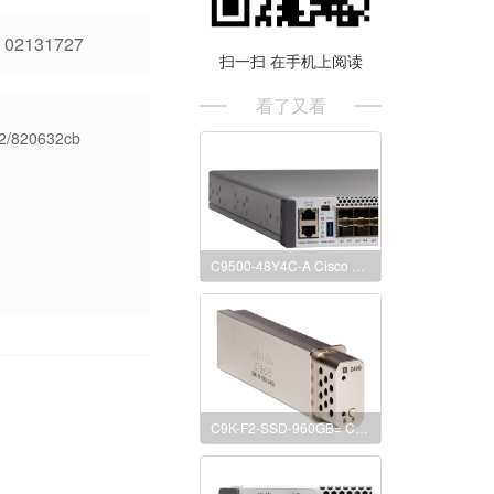
2131727
扫一扫 在手机上阅读
看了又看
12/820632cb
C9500-48Y4C-A Cisco Catalyst 9500 Series high performance 48-port 25G switch, NW Adv. License 思科9500系列48口25G交换机
C9K-F2-SSD-960GB= Cisco Catalyst 9600 Series 960GB SSD Storage 思科9600系列交换机用 960GB固态硬盘