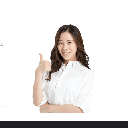
存
，视频会
产品在线销
j.cn)