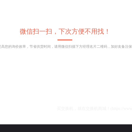
微信扫一扫，下次方便不用找！
提高您的询价效率，节省供货时间，请用微信扫描下方经理名片二维码，加好友备注保
务：
负责企业级网络产品交换机，路由器，防火墙， 无线Wlan
议，数据中心，eSight，Aglie Controoler网管软件等全线
售支持。
400-880-6006
139-1073-6192
机：
箱：
li@cnoam.com
买交换机，就在交换机商城！(https://www.jh