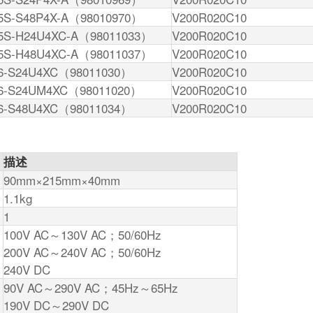
5S-S48P4X-A（98010970）
V200R020C10
5S-H24U4XC-A（98011033）
V200R020C10
5S-H48U4XC-A（98011037）
V200R020C10
6-S24U4XC（98011030）
V200R020C10
6-S24UM4XC（98011020）
V200R020C10
6-S48U4XC（98011034）
V200R020C10
描述
90mm×215mm×40mm
1.1kg
1
100V AC～130V AC；50/60Hz
200V AC～240V AC；50/60Hz
240V DC
90V AC～290V AC；45Hz～65Hz
190V DC～290V DC