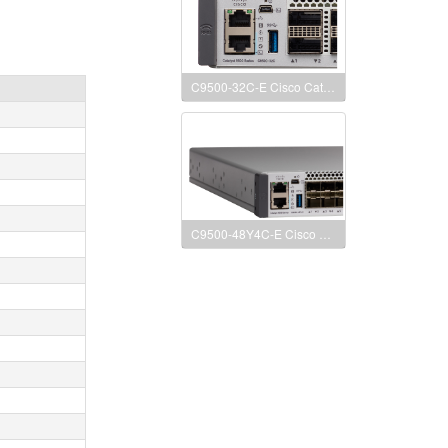
C9500-32C-E Cisco Catalyst 9500 Series high performance 32-port 100G switch, 思科9500系列 32个100G口交换机
C9500-48Y4C-E Cisco Catalyst 9500 Series high performance 48-port 25G switch, NW Ess. License 思科9500系列48口25G交换机