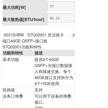
27
最大功耗[W]
92.13
最大散热值[BTU/hour]
02313UBW S7Q02001 灵活插卡 -2
端口40GE QSFP+接口板
S7Q02001功能和特性
功能和特性
描述
基本功能
提供2个40GE
QSFP+光接口数据接
入和线速交换。每个
40GE接口支持拆分为
4个10GE使用。
热插拔
支持
业务口堆叠
可以用于设备的堆叠
接口。
说明：