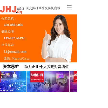
T
买交换机就在交换机商城
o
g
公司总机：
g
400-880-6006    
l
e
值班经理
n
139-1073-6192
a
企业邮箱:
v
i
Li@cnoam.com
g
微信:  HuaweiCisco
a
t
资本思维 
助力企业/个人实现财富增值
i
o
n