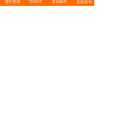
001）
QQ会话
拨打热线
发送邮件
在线咨询
S5731-
S5731-
V200R021C01
-
H
H24T4XC（02352QPP）
S5731-
S5731-
V200R021C01
-
H
H48P4XC（02352SVD-
001）
S5731-
S5731-
V200R021C01
-
H
H48P4XC（02352SVD）
S5731-
S5731-
V200R021C01
-
H
H48T4XC（02352QPT-
003）
S5731-
S5731-
V200R021C01
-
H
H48T4XC（02352QPT）
S5731S-
S5731S-H24T4XC-
V200R021C01
-
H
A（02352YRG-001）
S5731S-
S5731S-H24T4XC-
V200R021C01
-
H
A（02352YRG）
S5731S-
S5731S-H48T4XC-
V200R021C01
-