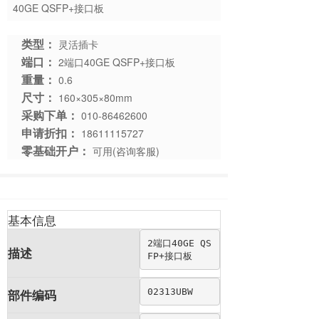
40GE QSFP+接口板
类型：
灵活插卡
端口：
2端口40GE QSFP+接口板
重量：
0.6
尺寸：
160×305×80mm
采购下单：
010-86462600
申请折扣：
18611115727
零基础开户：
可用(咨询客服)
基本信息
2端口40GE QS
描述
FP+接口板
02313UBW
部件编码