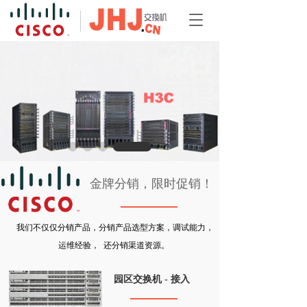
T
o
g
g
l
e
n
a
v
i
g
a
金牌分销，限时促销！
t
i
o
n
我们不仅仅分销产品，分销产品选型方案，调试能力，
运维经验，  还分销渠道资源。 
园区交换机 - 接入   