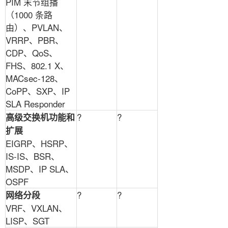
PIM
末节组播
（
1000
条路
由）、
PVLAN
、
VRRP
、
PBR
、
CDP
、
QoS
、
FHS
、
802.1 X
、
MACsec-128
、
CoPP
、
SXP
、
IP
SLA Responder
?
?
高级交换机功能和
扩展
EIGRP
、
HSRP
、
IS-IS
、
BSR
、
MSDP
、
IP SLA
、
OSPF
?
?
网络分段
VRF
、
VXLAN
、
LISP
、
SGT