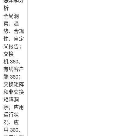
感知和分
析
全局洞
察、趋
势、合规
性、自定
义报告；
交换
机
360
、
有线客户
端
360
；
交换矩阵
和非交换
矩阵洞
察；应用
运行状
况、应
用
360
、