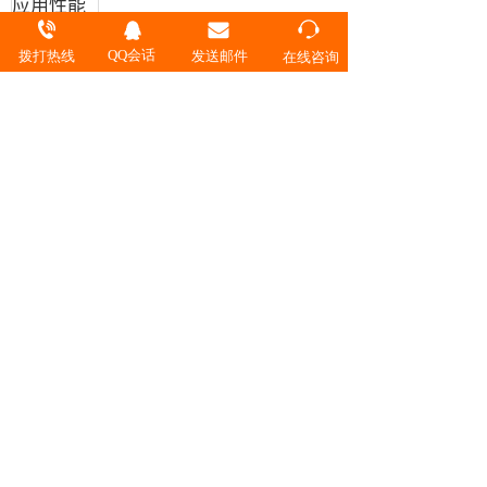
应用性能
（丢包、
延迟、抖
QQ会话
拨打热线
发送邮件
在线咨询
动）
C9200CX software licenses
C9200CX models software licenses
Product
Product Description
Number
C9200CX Cisco DNA
C9200CX-
Essentials Term 8-port
DNA-E-8
C9200CX Cisco DNA
C9200CX-
Essentials, 8-port, 3 Year
DNAE-8-
Term license
3Y
C9200CX Cisco DNA
C9200CX-
Essentials, 8-port, 5 Year
DNAE-8-
Term license
5Y
C9200CX Cisco DNA
C9200CX-
Essentials, 8-port, 7 Year
DNAE-8-