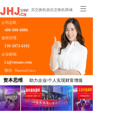
T
买交换机就在交换机商城
o
g
公司总机：
g
400-880-6006    
l
e
值班经理
n
139-1073-6192
a
企业邮箱:
v
i
Li@cnoam.com
g
微信:  HuaweiCisco
a
t
资本思维 
助力企业/个人实现财富增值
i
o
n