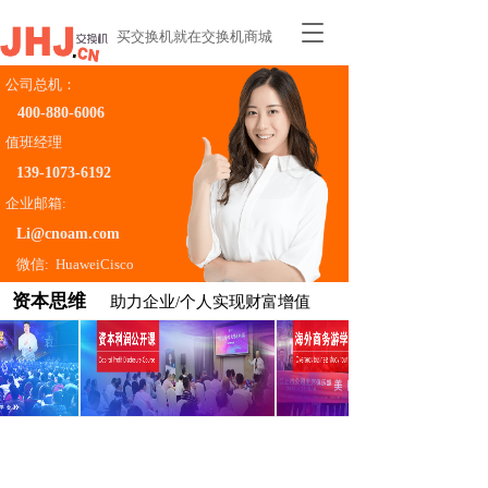
T
买交换机就在交换机商城
o
g
公司总机：
g
400-880-6006    
l
e
值班经理
n
139-1073-6192
a
企业邮箱:
v
i
Li@cnoam.com
g
微信:  HuaweiCisco
a
t
资本思维 
助力企业/个人实现财富增值
i
o
n