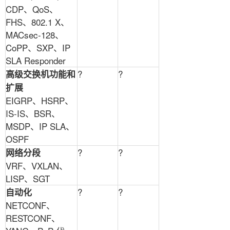
CDP
、
QoS
、
FHS
、
802.1 X
、
MACsec-128
、
CoPP
、
SXP
、
IP
SLA Responder
?
?
高级交换机功能和
扩展
EIGRP
、
HSRP
、
IS-IS
、
BSR
、
MSDP
、
IP SLA
、
OSPF
?
?
网络分段
VRF
、
VXLAN
、
LISP
、
SGT
?
?
自动化
NETCONF
、
RESTCONF
、