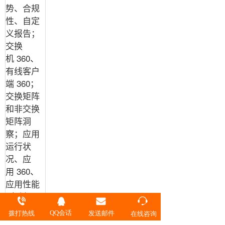
势、合规
性、自定
义报告；
交换
机
360
、
有线客户
端
360
；
交换矩阵
和非交换
矩阵洞
察；应用
运行状
况、应
用
360
、
应用性能
（丢包、
延迟、抖
QQ会话
拨打热线
发送邮件
在线咨询
动）