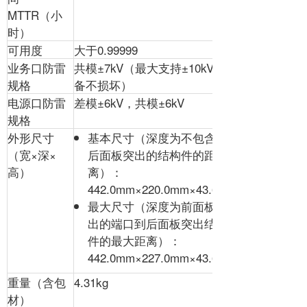
MTTR（小
时）
可用度
大于0.99999
业务口防雷
共模±7kV（最大支持±10kV，设
规格
备不损坏）
电源口防雷
差模±6kV，共模±6kV
规格
外形尺寸
基本尺寸（深度为不包含前
（宽×深×
后面板突出的结构件的距
高）
离）：
442.0mm×220.0mm×43.6mm
最大尺寸（深度为前面板突
出的端口到后面板突出结构
件的最大距离）：
442.0mm×227.0mm×43.6mm
重量（含包
4.31kg
材）