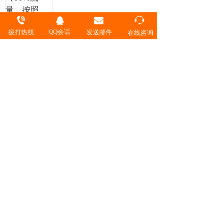
量，按照
ATIS标准测
试，使能
QQ会话
拨打热线
发送邮件
在线咨询
EEE功能）
工作温度范
-5°C～+50°C（0m～1800m海
围
拔）说明：
1800m～5000m，海拔每升高
220m最高温度规格降低1°C。
设备不支持在环境温度低于0°C
时启动。
短期工作温
-5°C～+55°C（0m～1800m海
度范围
拔）
说明：
1800m～5000m，海拔每升高
220m最高温度规格降低1°C。
设备在超过了正常工作温度范围
的情况下支持短期工作，但需满
足如下条件：