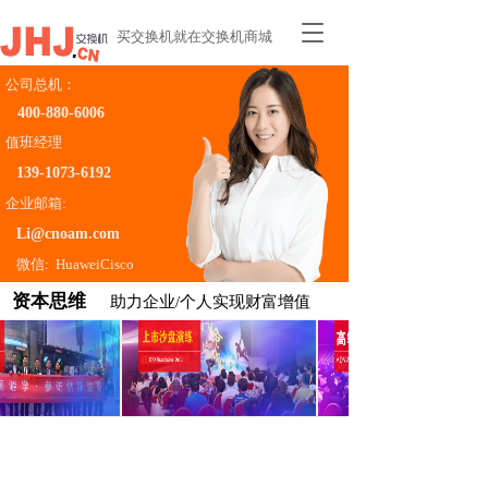
T
买交换机就在交换机商城
o
g
公司总机：
g
400-880-6006    
l
e
值班经理
n
139-1073-6192
a
企业邮箱:
v
i
Li@cnoam.com
g
微信:  HuaweiCisco
a
t
资本思维 
助力企业/个人实现财富增值
i
o
n