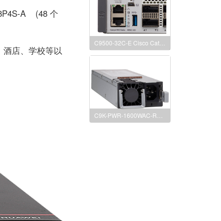
8P4S-A (48 个
C9500-32C-E Cisco Catalyst 9500 Series high performance 32-port 100G switch, 思科9500系列 32个100G口交换机
吧、酒店、学校等以
C9K-PWR-1600WAC-R，C9K-PWR-1600WAC-R=，C9K-PWR-1600WAC-R/2 1600W AC Power Supply 9500系列1600w电源