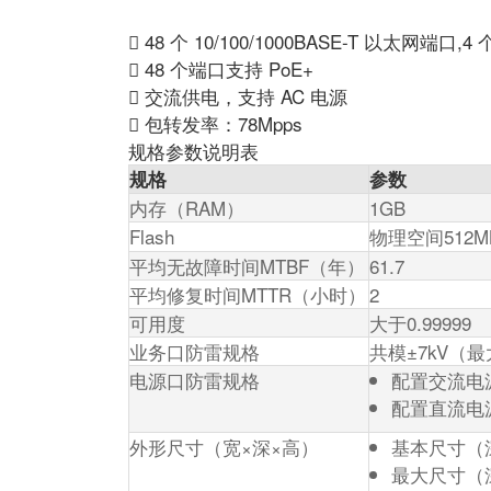
 48 个 10/100/1000BASE-T 以太网端口,4
 48 个端口支持 PoE+
 交流供电，支持 AC 电源
 包转发率：78Mpps
规格参数说明表
规格
参数
内存（RAM）
1GB
Flash
物理空间512
平均无故障时间MTBF（年）
61.7
平均修复时间MTTR（小时）
2
可用度
大于0.99999
业务口防雷规格
共模±7kV（
电源口防雷规格
配置交流电源
配置直流电源
外形尺寸（宽×深×高）
基本尺寸（深
最大尺寸（