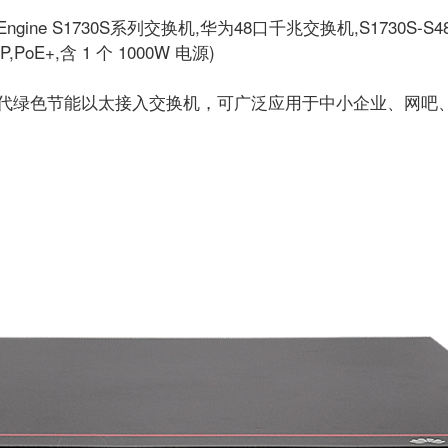
loudEngine S1730S系列交换机,华为48口千兆交换机,S1730S-S4
,PoE+,含 1 个 1000W 电源)
机是华为新一代绿色节能以太接入交换机，可广泛应用于中小企业、网