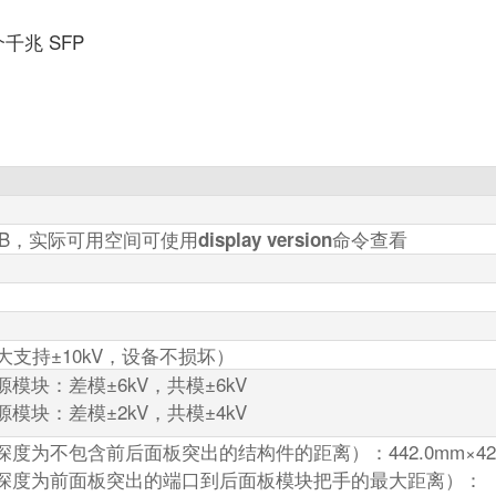
 个千兆 SFP
MB，实际可用空间可使用
命令查看
display version
最大支持±10kV，设备不损坏）
模块：差模±6kV，共模±6kV
模块：差模±2kV，共模±4kV
度为不包含前后面板突出的结构件的距离）：442.0mm×420.0
深度为前面板突出的端口到后面板模块把手的最大距离）：