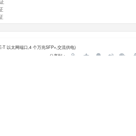
证
证
证
0BASE-T 以太网端口,4 个万兆SFP+,交流供电)
分享到：
微信扫一扫，下次方便不用找！
提高您的询价效率，节省供货时间，请用微信扫描下方经理名片二维码，加好友备注保
务：
负责企业级网络产品交换机，路由器，防火墙， 无线Wlan