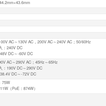
44.2mm×43.6mm
V AC～130V AC，200V AC～240V AC；50/60Hz
：240V DC
8V DC～-60V DC
V AC～290V AC；45Hz～65Hz
190V DC～290V DC
.4V DC～-72V DC
：75W
11W（PoE：874W）