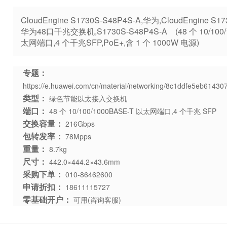
CloudEngine S1730S-S48P4S-A,华为,CloudEngine 
华为48口千兆交换机,S1730S-S48P4S-A (48 个 10/100/
太网端口,4 个千兆SFP,PoE+,含 1 个 1000W 电源)
专题：
https://e.huawei.com/cn/material/networking/8c1ddfe5eb6143
类型：
绿色节能以太接入交换机
端口：
48 个 10/100/1000BASE-T 以太网端口,4 个千兆 SFP
交换容量：
216Gbps
包转发率：
78Mpps
重量：
8.7kg
尺寸：
442.0×444.2×43.6mm
采购下单：
010-86462600
申请折扣：
18611115727
零基础开户：
可用(咨询客服)