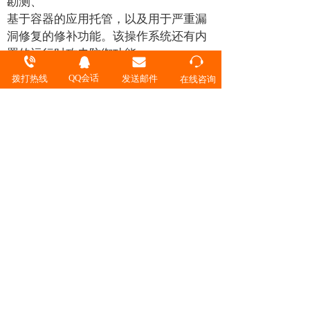
勘测、
基于容器的应用托管，以及用于严重漏
洞修复的修补功能。该操作系统还有内
置的运行时攻击防御功能。
• StackWise 虚拟技术，这种网络系统
QQ会话
拨打热线
发送邮件
在线咨询
虚拟化技术可以提高运营效率， 推动实
现不间断的通信，并促进系统带宽提
升。
• SD-Access： 借助 Catalyst 9500 系
列，您可以通过以下功能享受未来网络
的优势：
◦ 从边缘到云端基于策略的自动化。
◦ 通过可预测的性能和可扩展性，让分段
和微分段变得容易。
◦ 通过思科应用策略基础设施控制器企业
模块 (APIC-EM) 实现自动化。
◦ 通过思科身份服务引擎 (ISE) 实施策
略。