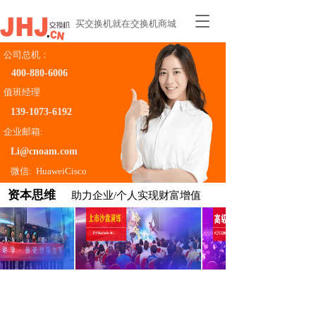
T
买交换机就在交换机商城
o
g
公司总机：
g
400-880-6006    
l
e
值班经理
n
139-1073-6192
a
企业邮箱:
v
i
Li@cnoam.com
g
微信:  HuaweiCisco
a
t
资本思维 
助力企业/个人实现财富增值
i
o
n